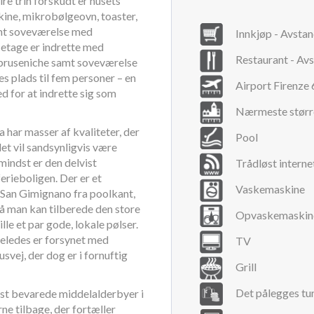
re trin forskudt er husets
ine, mikrobølgeovn, toaster,
amt soveværelse med
Innkjøp - Avsta
 etage er indrette med
Restaurant - Av
bruseniche samt soveværelse
es plads til fem personer – en
Airport Firenze
d for at indrette sig som
Nærmeste større
la har masser af kvaliteter, der
Pool
et vil sandsynligvis være
 mindst er den delvist
Trådløst interne
rieboligen. Der er et
Vaskemaskine
 San Gimignano fra poolkant,
 så man kan tilberede den store
Opvaskemaskin
lle et par gode, lokale pølser.
igeledes er forsynet med
TV
svej, der dog er i fornuftig
Grill
Det pålegges tur
st bevarede middelalderbyer i
ne tilbage, der fortæller