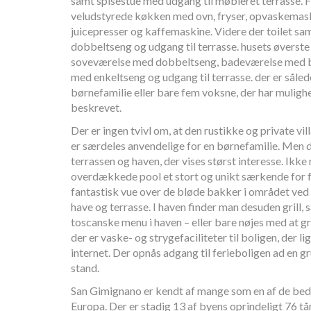
samt spisestue med udgang til møbleret terrasse. Fi
veludstyrede køkken med ovn, fryser, opvaskemask
juicepresser og kaffemaskine. Videre der toilet s
dobbeltseng og udgang til terrasse. husets øverste
soveværelse med dobbeltseng, badeværelse med 
med enkeltseng og udgang til terrasse. der er såled
børnefamilie eller bare fem voksne, der har mulighe
beskrevet.
Der er ingen tvivl om, at den rustikke og private vil
er særdeles anvendelige for en børnefamilie. Men d
terrassen og haven, der vises størst interesse. Ikke
overdækkede pool et stort og unikt særkende for fe
fantastisk vue over de bløde bakker i området ved
have og terrasse. I haven finder man desuden grill,
toscanske menu i haven – eller bare nøjes med at gri
der er vaske- og strygefaciliteter til boligen, der l
internet. Der opnås adgang til ferieboligen ad en gru
stand.
San Gimignano er kendt af mange som en af de bed
Europa. Der er stadig 13 af byens oprindeligt 76 tår