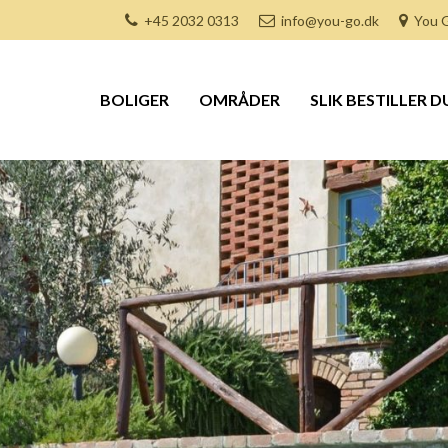
+45 2032 0313
info@you-go.dk
You G
BOLIGER
OMRÅDER
SLIK BESTILLER D