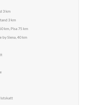
nd 3 km
stand 3 km
 60 km, Pisa 75 km
 by Siena, 40 km
tt
e
istskatt