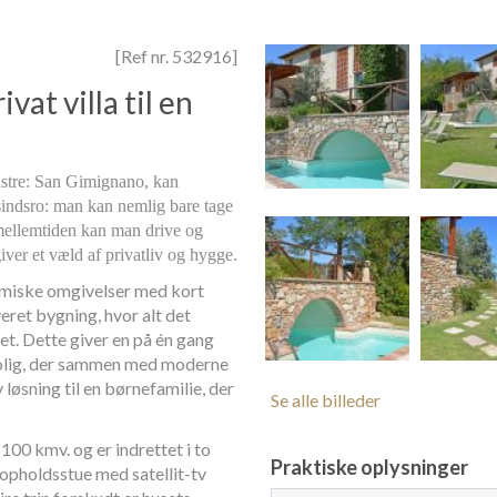
[Ref nr. 532916]
vat villa til en
lastre: San Gimignano, kan
indsro: man kan nemlig bare tage
I mellemtiden kan man drive og
giver et væld af privatliv og hygge.
ramiske omgivelser med kort
veret bygning, hvor alt det
ret. Dette giver en på én gang
bolig, der sammen med moderne
løsning til en børnefamilie, der
Se alle billeder
100 kmv. og er indrettet i to
Praktiske oplysninger
opholdsstue med satellit-tv