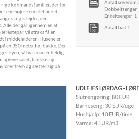
Antall soverom 
 rige købmandsfamilier, der for
Dobbeltsenger 
Det ene højere end det andet.
Enkeltsenger 1
ange slægtsfejder, der
. Alle der går igennem en af
Antall bad 1
restepar, vil straks få en
dt i middelalderen. Husene er
 på en 350 meter høj bakke. Der
ger byen, så hvis man er heldig
an opleve suset, trække sig
yldrer frem og sætter sig på
UDLEJES LØRDAG - LØ
Slutrengøring: 80 EUR
Barneseng: 30 EUR/uge
Hushjælp: 10 EUR/time
Varme: 4 EUR/m3