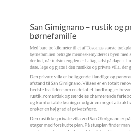
San Gimignano – rustik og pri
børnefamilie
Med bare tre kilometer til et af Toscanas største trækp
børnefamilien betragte menneskemylderet i byen med s
der ind, når turistmængden er i aftag sidst på dagen. 
dase, lege og pjatte i den rustikke og private villa, der 
Den private villa er beliggende i landlige og pano
afstand til San Gimignano. Villaen er en totalt reno
bedste fra tiden som en del af et landbrug, er beva
rustik, romantisk og særdeles charmerende ferie
og komfortable løsninger udgør en meget attraktiv 
ønsker en høj grad af privatsfære.
Den rustikke, private villa ved San Gimignano er på 
etager med forskudte plan. På stueplan finder man 