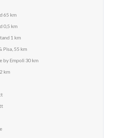
nd 65 km
nd 0,5 km
stand 1 km
& Pisa, 55 km
e by Empoli 30 km
12 km
tt
tt
e