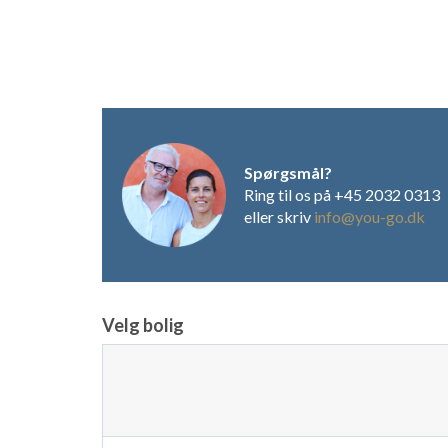
Spørgsmål?
Ring til os på +45 2032 0313
eller skriv
info@you-go.dk
Velg bolig