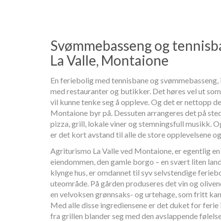
Svømmebasseng og tennisba
La Valle, Montaione
En feriebolig med tennisbane og svømmebasseng, i
med restauranter og butikker. Det høres vel ut so
vil kunne tenke seg å oppleve. Og det er nettopp d
Montaione byr på. Dessuten arrangeres det på ste
pizza, grill, lokale viner og stemningsfull musikk. O
er det kort avstand til alle de store opplevelsene og
Agriturismo La Valle ved Montaione, er egentlig en
eiendommen, den gamle borgo – en svært liten land
klynge hus, er omdannet til syv selvstendige feriebo
uteområde. På gården produseres det vin og oliveno
en velvoksen grønnsaks- og urtehage, som fritt kan
Med alle disse ingrediensene er det duket for ferie 
fra grillen blander seg med den avslappende følelse