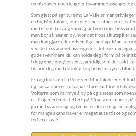
tennisbanen, noen lengder i svømmebassenget og et 
Som gjest på agriturismo La Valle er man privileger
en by, Montaione, som med sine restauranter, café
med et solid utvalg varer, gjør ferien mer bekvem. D
man bor så nær en by, hvor det tross alt utspiller se
man kan gjøre alle nødvendige innkjøp. Man kan m
ved de to svømmebassengene – det ene med egen gru
gode svømmere, du kan holde deg i form på tennisban
i de grønne omgivelsene, samtidig som du raskt kan
blande deg med de lokale og benytte byens tilbud.
Fra agriturismo La Valle ved Montaione er det kort v
og Lucca, som er Toscanas store, kulturelle høyde
Volterra, som har mye å by på og ansees som noen a
er til og med enda tettere på. Så selv om man er på l
gå med svømming og tennis, er det rikelig ,ed mulig
for mange skandinaver er meget autentiske og som 
ferien er over.