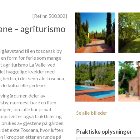
[Ref nr. 500302]
ne – agriturismo
 gåavstand til en toscansk by
m en form for ferie som mange
et agriturismo La Valle ved
det hyggelige kvelder med
g herfra, i det sentrale Toscana,
 de kulturelle perlene.
 vingård, men deler av
sby, nærmest bare en liten
liger, som alle har privat
Se alle billeder
lje. Det er også frukttrær og
 brukes av gjestene på gården.
i det ekte Toscana, hvor luften
Praktiske oplysninger
n i kroppen etter en runde på