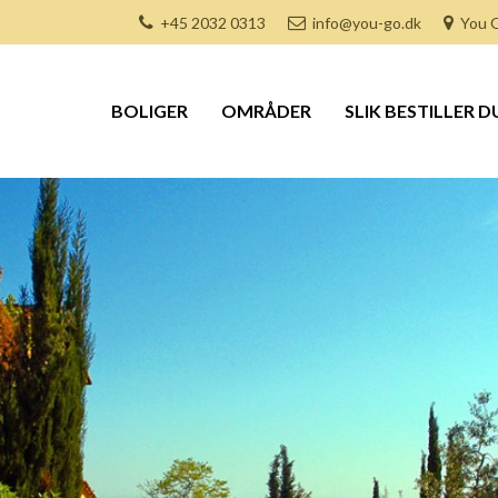
+45 2032 0313
info@you-go.dk
You G
BOLIGER
OMRÅDER
SLIK BESTILLER D