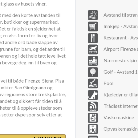
glass av husets viner.
Avstand til stra
t med den korte avstanden til
er, butikker og supermarked,
Innkjøp - Avsta
et er faktisk en sjeldenhet at
g en viss form for liv og hvor
Restaurant - Av
ed andre ord både slappe av
nne for barn, og det andre til
Airport Firenze 
en og i det hele tatt leve livet
Nærmeste størr
 bevege deg inn til byen og
Golf - Avstand 
ei til både Firenze, Siena, Pisa
Pool
punkter. San Gimignano og
v regionens store trekkplastre,
Kjæledyr er tilla
andet og sikkert får tiden til å
Trådløst interne
heter til å oppleve steder som
setter dype spor selv etter at
Vaskemaskine
Opvaskemaskin