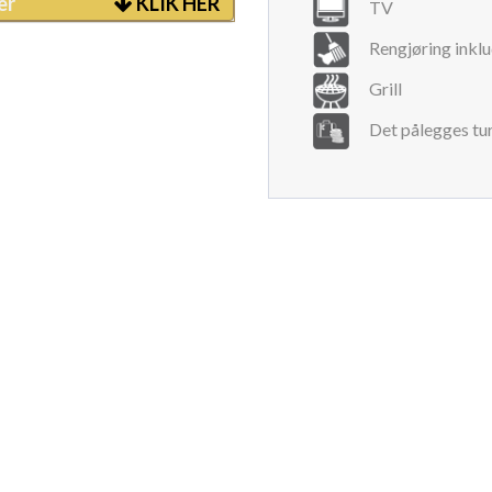
er
KLIK HER
TV
Rengjøring inklu
Grill
Det pålegges tur