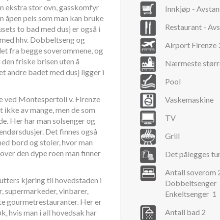
en ekstra stor ovn, gasskomfyr
Innkjøp - Avsta
en åpen peis som man kan bruke
Restaurant - Av
usets to bad med dusj er også i
m med hhv. Dobbeltseng og
Airport Firenze
ådet fra begge soverommene, og
 den friske brisen uten å
Nærmeste størr
et andre badet med dusj ligger i
Pool
ne ved Montespertoli v. Firenze
Vaskemaskine
t ikke av mange, men de som
TV
råde. Her har man solsenger og
tendørsdusjer. Det finnes også
Grill
 med bord og stoler, hvor man
 over den dype roen man finner
Det pålegges tur
Antall soverom 
utters kjøring til hovedstaden i
Dobbeltsenger 
r, supermarkeder, vinbarer,
Enkeltsenger 1
te gourmetrestauranter. Her er
Antall bad 2
k, hvis man i all hovedsak har