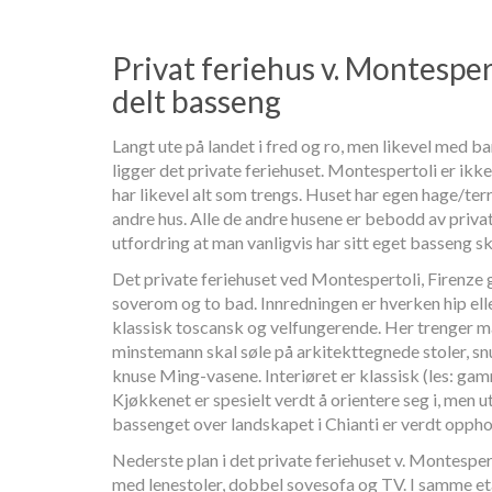
Privat feriehus v. Montesper
delt basseng
Langt ute på landet i fred og ro, men likevel med ba
ligger det private feriehuset. Montespertoli er ik
har likevel alt som trengs. Huset har egen hage/ter
andre hus. Alle de andre husene er bebodd av privat
utfordring at man vanligvis har sitt eget basseng s
Det private feriehuset ved Montespertoli, Firenze g
soverom og to bad. Innredningen er hverken hip el
klassisk toscansk og velfungerende. Her trenger m
minstemann skal søle på arkitekttegnede stoler, snu
knuse Ming-vasene. Interiøret er klassisk (les: ga
Kjøkkenet er spesielt verdt å orientere seg i, men u
bassenget over landskapet i Chianti er verdt oppho
Nederste plan i det private feriehuset v. Montespert
med lenestoler, dobbel sovesofa og TV. I samme eta