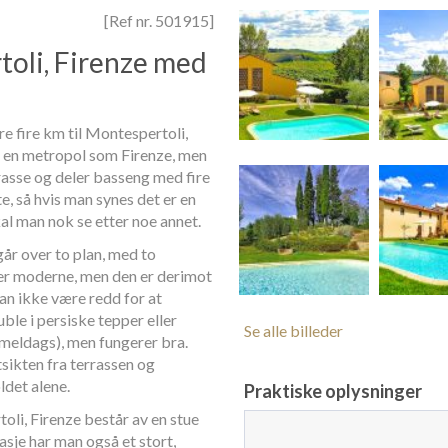
[Ref nr. 501915]
toli, Firenze med
re fire km til Montespertoli,
ke en metropol som Firenze, men
rasse og deler basseng med fire
e, så hvis man synes det er en
kal man nok se etter noe annet.
år over to plan, med to
ler moderne, men den er derimot
an ikke være redd for at
ble i persiske tepper eller
Se alle billeder
mmeldags), men fungerer bra.
tsikten fra terrassen og
ldet alene.
Praktiske oplysninger
oli, Firenze består av en stue
sje har man også et stort,