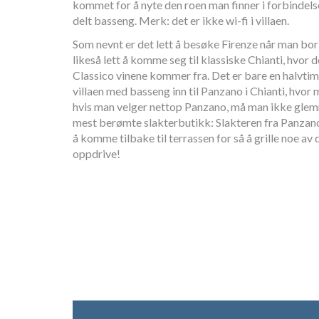
kommet for å nyte den roen man finner i forbindels
delt basseng. Merk: det er ikke wi-fi i villaen.
Som nevnt er det lett å besøke Firenze når man bor
likeså lett å komme seg til klassiske Chianti, hvor
Classico vinene kommer fra. Det er bare en halvtim
villaen med basseng inn til Panzano i Chianti, hvo
hvis man velger nettop Panzano, må man ikke gle
mest berømte slakterbutikk: Slakteren fra Panzano
å komme tilbake til terrassen for så å grille noe av
oppdrive!