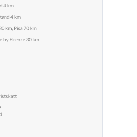
nd 4 km
stand 4 km
 30 km, Pisa 70 km
e by Firenze 30 km
istskatt
2
1