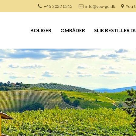
+45 2032 0313
info@you-go.dk
You G
BOLIGER
OMRÅDER
SLIK BESTILLER D