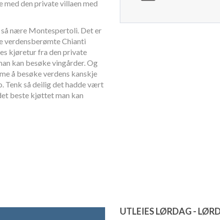
e med den private villaen med
 så nære Montespertoli. Det er
 de verdensberømte Chianti
es kjøretur fra den private
r man kan besøke vingårder. Og
mme å besøke verdens kanskje
. Tenk så deilig det hadde vært
 det beste kjøttet man kan
UTLEIES LØRDAG - LØR