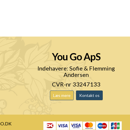
You Go ApS
Indehavere: Sofie & Flemming
Andersen
CVR-nr 33247133
Læs mere
Kontakt os
O.DK