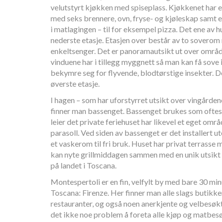
velutstyrt kjøkken med spiseplass. Kjøkkenet har 
med seks brennere, ovn, fryse- og kjøleskap samt 
i matlagingen – til for eksempel pizza. Det ene av h
nederste etasje. Etasjen over består av to sovero
enkeltsenger. Det er panoramautsikt ut over omr
vinduene har i tillegg myggnett så man kan få sove i
bekymre seg for flyvende, blodtørstige insekter. D
øverste etasje.
I hagen – som har uforstyrret utsikt over vingårde
finner man bassenget. Bassenget brukes som oftes
leier det private feriehuset har likevel et eget om
parasoll. Ved siden av bassenget er det installert u
et vaskerom til fri bruk. Huset har privat terrasse
kan nyte grillmiddagen sammen med en unik utsikt
på landet i Toscana.
Montespertoli er en fin, velfylt by med bare 30 min
Toscana: Firenze. Her finner man alle slags butikke
restauranter, og også noen anerkjente og velbesøk
det ikke noe problem å foreta alle kjøp og matbesø