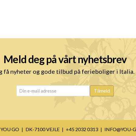
Meld deg på vårt nyhetsbrev
g få nyheter og gode tilbud på ferieboliger i Italia.
email
(Required)
Tilmeld
YOU GO
DK-7100 VEJLE
+45 2032 0313
INFO@YOU-G