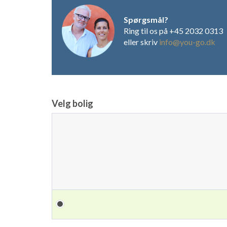
Spørgsmål?
Ring til os på +45 2032 0313
eller skriv
info@you-go.dk
Velg bolig