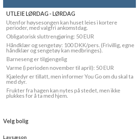
UTLEIE LØRDAG - LØRDAG
Utenfor høysesongen kan huset leies i kortere
perioder, med valgfri ankomstdag.
Obligatorisk sluttrengjøring: 50 EUR
Håndklær og sengetøy: 100 DKK/pers. (Frivillig, egne
håndklær og sengetøy kan medbringes).
Barneseng er tilgjengelig
Varme (i perioden november til april): 50 EUR
Kjæledyr er tillatt, men informer You Go om du skal ta
med dyr.
Frukter fra hagen kan nytes på stedet, men ikke
plukkes for å ta med hjem.
Velg bolig
Lavsæson