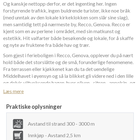
Og kanskje nettopp derfor, er det ingenting her. Ingen
forstyrrende trafikk, ingen buldrende turister, ikke noe bråk
(med unntak av den lokale kirkeklokken som slår sine slag),
men samtidig tett på nærmeste by, Recco, Genova. Recco er
kjent som en av perlene i området, med sin matkunst og
estetikk. Hit valfarter både besøkende og lokale, for å skaffe
og nyte av fruktene fra både hav og trær.
Som gjest i ferieboligen i Recco, Genova, opplever du på nært
hold både det storslåtte og de små, forunderlige fenomenene.
Fra terrassen eller kjøkkenet kan du ta det uendelige
Middelhavet i øyensyn og så la blikket gli videre ned i den lille
og delvis viltvoksende hagen, hvor oliven-, sitron-, appelsin- og
fikentrær, et hav av krydderurter og en bugnende og
Læs mere
fargemettet blomsterhage viser seg frem fra sin beste side.
Bare navnet, Paradis Gulfen, etterlater ikke mye tvil om at
Praktiske oplysninger
husets plassering er helt unik og at dette er en sjelden perle av
en leiebolig.
Avstand til strand 300 - 3000 m
Boligen i Recco, Genova er på 60 kvm og har en 30 kvm
Innkjøp - Avstand 2,5 km
balkong. Dette utgjør den ene halvdelen av huset. I den andre