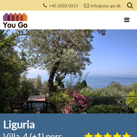
+45 2032 0313
info@you-go.dk
Liguria
Villa, 4 (+1) pers.