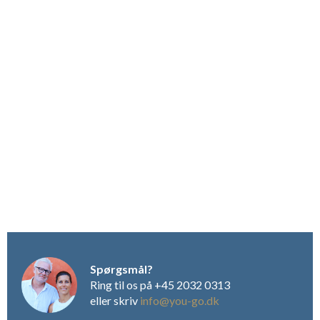
soveværelse med dobbeltseng og bad med dusjnisje. Gjestene
tar selv med sengetøy, håndklær og kluter til kjøkken og bad.
Dette kan alternativt leies på stedet – se under.
Spørgsmål?
Ring til os på +45 2032 0313
eller skriv
info@you-go.dk