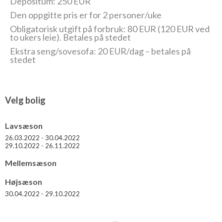
Depositum: 250 EUR
eksklusivt sjøgløtt. Prisen under er for to pers./uke.
Den oppgitte pris er for 2 personer/uke
Le Stelle, 2 (+1) pers.
Leilighet på et forskutt plan, med
Obligatorisk utgift på forbruk: 80 EUR (120 EUR ved
inngang fra første etasje. Stue med peisovn, dobbel sovesofa
to ukers leie). Betales på stedet
og velutstyrt kjøkken. Videre er det bad med dusjnisje og
Ekstra seng/sovesofa: 20 EUR/dag – betales på
bidet. Et par trinn opp er det soverom med dobbeltseng. Det er
stedet
et privat uteområde med bord og stoler. Prisen under er for to
pers./uke.
Velg bolig
Lavsæson
26.03.2022 - 30.04.2022
29.10.2022 - 26.11.2022
Mellemsæson
Højsæson
30.04.2022 - 29.10.2022