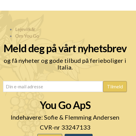
Lejevilkår
Om You Go
Meld deg på vårt nyhetsbrev
og få nyheter og gode tilbud på ferieboliger i
Italia.
email
(Required)
Tilmeld
You Go ApS
Indehavere: Sofie & Flemming Andersen
CVR-nr 33247133