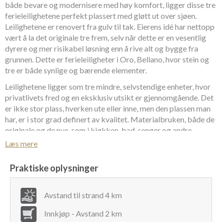
både bevare og modernisere med høy komfort, ligger disse tre
ferieleilighetene perfekt plassert med gløtt ut over sjøen.
Leilighetene er renovert fra gulv til tak. Eierens idé har nettopp
vært å la det originale tre frem, selv når dette er en vesentlig
dyrere og mer risikabel løsning enn å rive alt og bygge fra
grunnen. Dette er ferieleiligheter i Oro, Bellano, hvor stein og
tre er både synlige og bærende elementer.
Leilighetene ligger som tre mindre, selvstendige enheter, hvor
privatlivets fred og en eksklusiv utsikt er gjennomgående. Det
er ikke stor plass, hverken ute eller inne, men den plassen man
har, er i stor grad definert av kvalitet. Materialbruken, både de
originale og de nye, som i kjøkken, bad, senger og andre
møbler, er av høyeste kvalitet. I alle tre leiligheter er det sørget
Læs mere
for at avslapning og avkobling er mulig. Man vil derfor også
finne et representativt utvalg av viner fra italienske
Praktiske oplysninger
produsenter, som utleier selv har valgt ut. Videre vil det være
mulig å skjenke seg en drink, uten tillegg i prisen. I leilighetene
Avstand til strand 4 km
er det satellitt-TV samt musikkanlegg og Bose Wi-Fi system
til nettbrett/smartphone. Sist men ikke minst er det et mindre
Innkjøp - Avstand 2 km
stereoanlegg med CD-spiller, samt et utvalg CD´er.