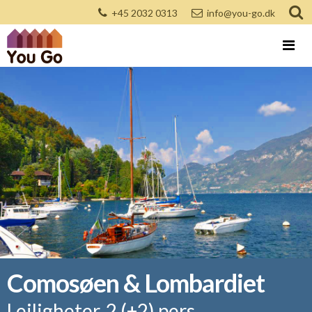
+45 2032 0313
info@you-go.dk
Comosøen & Lombardiet
Leiligheter, 2 (+2) pers.