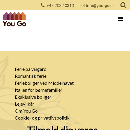
+45 2032 0313
info@you-go.dk
Ferie på vingård
Romantisk ferie
Ferieboliger ved Middelhavet
Italien for børnefamilier
Eksklusive boliger
Lejevilkår
Om You Go
Cookie- og privatlivspolitik
Tilmeld dig vores