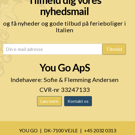
nyhedsmail
og få nyheder og gode tilbud på ferieboliger i
Italien
email
(Påkrævet)
Tilmeld
You Go ApS
Indehavere: Sofie & Flemming Andersen
CVR-nr 33247133
Læs mere
Kontakt os
YOU GO
DK-7100 VEJLE
+45 2032 0313